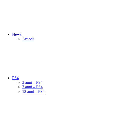
News
Articoli
PS4
3 anni – PS4
7 anni – PS4
12 anni – PS4