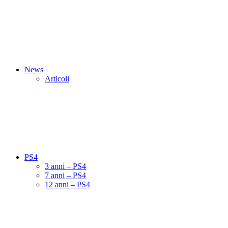
News
Articoli
PS4
3 anni – PS4
7 anni – PS4
12 anni – PS4