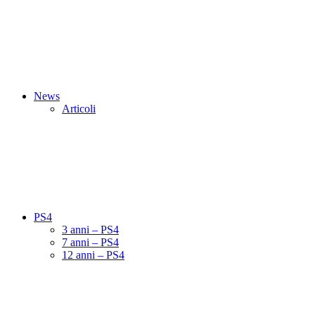
News
Articoli
PS4
3 anni – PS4
7 anni – PS4
12 anni – PS4