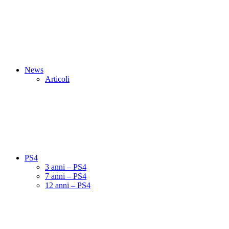
News
Articoli
PS4
3 anni – PS4
7 anni – PS4
12 anni – PS4