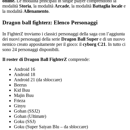
online.
Le modalità principali in single player comprendono la
modalità
Storia
, la modalità
Arcade
, la modalità
Battaglia locale
e
la modalità
Allenamento
.
Dragon ball fighterz: Elenco Personaggi
In FighterZ troviamo i classici personaggi della saga con l’aggiunta
dei nuovi personaggi della serie
Dragon Ball Super
e di un nuovo
nemico creato appositamente per il gioco: il
cyborg C21
. In tutto ci
sono 24 personaggi disponibili.
Il roster di Dragon Ball FighterZ
comprende:
Android 16
Android 18
Android 21 (da sbloccare)
Beerus
Kid Buu
Majin Buu
Frieza
Ginyu
Gohan (SSJ2)
Gohan (Ultimate)
Goku (SSJ)
Goku (Super Saiyan Blu – da sbloccare)