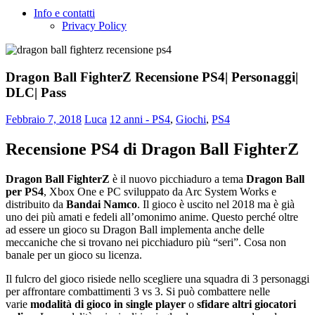
Info e contatti
Privacy Policy
Dragon Ball FighterZ Recensione PS4| Personaggi|
DLC| Pass
Febbraio 7, 2018
Luca
12 anni - PS4
,
Giochi
,
PS4
Recensione PS4 di Dragon Ball FighterZ
Dragon Ball FighterZ
è il nuovo picchiaduro a tema
Dragon Ball
per PS4
, Xbox One e PC sviluppato da Arc System Works e
distribuito da
Bandai Namco
. Il gioco è uscito nel 2018 ma è già
uno dei più amati e fedeli all’omonimo anime. Questo perché oltre
ad essere un gioco su Dragon Ball implementa anche delle
meccaniche che si trovano nei picchiaduro più “seri”. Cosa non
banale per un gioco su licenza.
Il fulcro del gioco risiede nello scegliere una squadra di 3 personaggi
per affrontare combattimenti 3 vs 3. Si può combattere nelle
varie
modalità di gioco in single player
o
sfidare altri giocatori