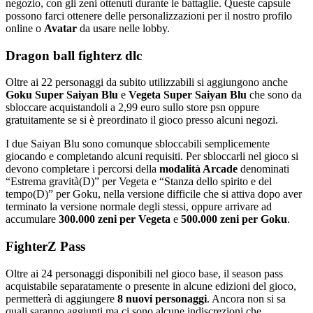
negozio, con gli zeni ottenuti durante le battaglie. Queste capsule
possono farci ottenere delle personalizzazioni per il nostro profilo
online o
Avatar
da usare nelle lobby.
Dragon ball fighterz dlc
Oltre ai 22 personaggi da subito utilizzabili si aggiungono anche
Goku Super Saiyan Blu
e
Vegeta Super Saiyan Blu
che sono da
sbloccare acquistandoli a 2,99 euro sullo store psn oppure
gratuitamente se si è preordinato il gioco presso alcuni negozi.
I due Saiyan Blu sono comunque sbloccabili semplicemente
giocando e completando alcuni requisiti. Per sbloccarli nel gioco si
devono completare i percorsi della
modalità Arcade
denominati
“Estrema gravità(D)” per Vegeta e “Stanza dello spirito e del
tempo(D)” per Goku, nella versione difficile che si attiva dopo aver
terminato la versione normale degli stessi, oppure arrivare ad
accumulare
300.000 zeni
per
Vegeta
e
500.000 zeni per Goku
.
FighterZ Pass
Oltre ai 24 personaggi disponibili nel gioco base, il season pass
acquistabile separatamente o presente in alcune edizioni del gioco,
permetterà di aggiungere
8 nuovi personaggi
. Ancora non si sa
quali saranno aggiunti ma ci sono alcune indiscrezioni che