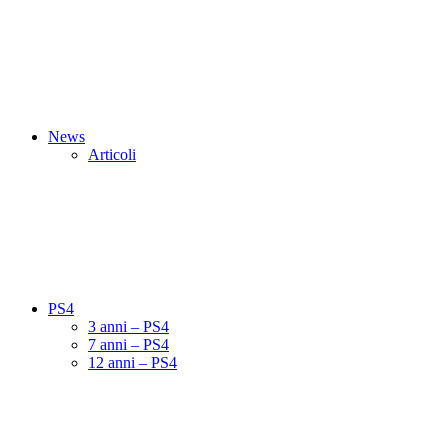
News
Articoli
PS4
3 anni – PS4
7 anni – PS4
12 anni – PS4