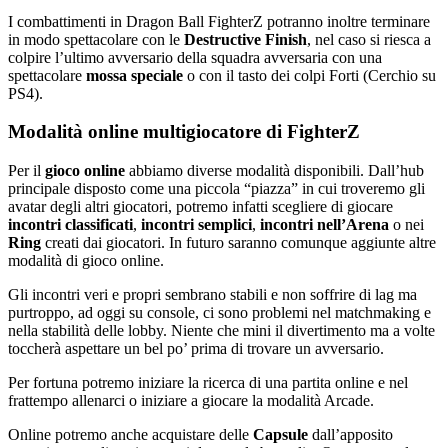
I combattimenti in Dragon Ball FighterZ potranno inoltre terminare
in modo spettacolare con le
Destructive Finish
, nel caso si riesca a
colpire l’ultimo avversario della squadra avversaria con una
spettacolare
mossa speciale
o con il tasto dei colpi Forti (Cerchio su
PS4).
Modalità online multigiocatore di FighterZ
Per il
gioco
online
abbiamo diverse modalità disponibili. Dall’hub
principale disposto come una piccola “piazza” in cui troveremo gli
avatar degli altri giocatori, potremo infatti scegliere di giocare
incontri classificati
,
incontri
semplici
,
incontri nell’Arena
o nei
Ring
creati dai giocatori. In futuro saranno comunque aggiunte altre
modalità di gioco online.
Gli incontri veri e propri sembrano stabili e non soffrire di lag ma
purtroppo, ad oggi su console, ci sono problemi nel matchmaking e
nella stabilità delle lobby. Niente che mini il divertimento ma a volte
toccherà aspettare un bel po’ prima di trovare un avversario.
Per fortuna potremo iniziare la ricerca di una partita online e nel
frattempo allenarci o iniziare a giocare la modalità Arcade.
Online potremo anche acquistare delle
Capsule
dall’apposito