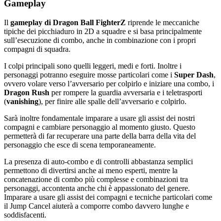
Gameplay
Il
gameplay di Dragon Ball FighterZ
riprende le meccaniche
tipiche dei picchiaduro in 2D a squadre e si basa principalmente
sull’esecuzione di combo, anche in combinazione con i propri
compagni di squadra.
I colpi principali sono quelli leggeri, medi e forti. Inoltre i
personaggi potranno eseguire mosse particolari come i
Super Dash
,
ovvero volare verso l’avversario per colpirlo e iniziare una combo, i
Dragon Rush
per rompere la guardia avversaria e i teletrasporti
(
vanishing
), per finire alle spalle dell’avversario e colpirlo.
Sarà inoltre fondamentale imparare a usare gli assist dei nostri
compagni e cambiare personaggio al momento giusto. Questo
permetterà di far recuperare una parte della barra della vita del
personaggio che esce di scena temporaneamente.
La presenza di auto-combo e di controlli abbastanza semplici
permettono di divertirsi anche ai meno esperti, mentre la
concatenazione di combo più complesse e combinazioni tra
personaggi, accontenta anche chi è appassionato del genere.
Imparare a usare gli assist dei compagni e tecniche particolari come
il Jump Cancel aiuterà a comporre combo davvero lunghe e
soddisfacenti.